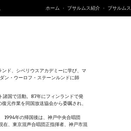
ス
ホーム
プサルムス紹介
プサルムス
ip to main content
Skip to navigat
ランド、シベリウスアカデミーに学び、マ
、ダン・ウーロフ・ステーンルンドに師
ト諸国で活動。87年にフィンランドで発
の復元作業を同国放送協会から委嘱され、
。 1994年の帰国後は、神戸中央合唱団
 現在、東京混声合唱団正指揮者、神戸市混